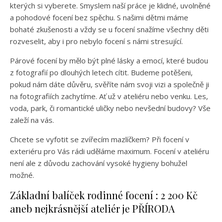
kterých si vyberete. Smyslem naší práce je klidné, uvolněné
a pohodové focení bez spěchu. S našimi dětmi máme
bohaté zkušenosti a vždy se u focení snažíme všechny děti
rozveselit, aby i pro nebylo focení s námi stresující.
Párové focení by mělo být plné lásky a emocí, které budou
z fotografií po dlouhých letech cítit. Budeme potěšeni,
pokud nám dáte důvěru, svěříte nám svoji vizi a společně ji
na fotografiích zachytíme. Ať už v ateliéru nebo venku. Les,
voda, park, či romantické uličky nebo nevšední budovy? Vše
zaleží na vás.
Chcete se vyfotit se zvířecím mazlíčkem? Při focení v
exteriéru pro Vás rádi uděláme maximum. Focení v ateliéru
není ale z důvodu zachování vysoké hygieny bohužel
možné.
Základní balíček rodinné focení : 2 200 Kč
aneb nejkrásnější ateliér je PŘÍRODA